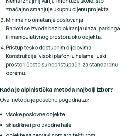
Nema iznajmljivanja i montaže skele, što
značajno smanjuje ukupnu cijenu projekta.
Minimalno ometanje poslovanja
Radovi se izvode bez blokiranja ulaza, parkinga
ili manipulativnog prostora oko objekta.
Pristup teško dostupnim dijelovima
Konstrukcije, visoki plafoni u halama i uski
prostori često su nepristupačni za standardnu
opremu.
Kada je alpinistička metoda najbolji izbor?
Ova metoda je posebno pogodna za:
visoke poslovne objekte
skladišne i proizvodne hale
objekte sa nepravilnom arhitekturom