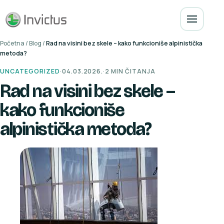
Početna
/
Blog
/
Rad na visini bez skele – kako funkcioniše alpinistička
metoda?
UNCATEGORIZED
·
04.03.2026.
·
2 MIN ČITANJA
Rad na visini bez skele –
kako funkcioniše
alpinistička metoda?