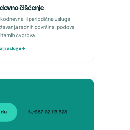
dovno čišćenje
kodnevna ili periodična usluga
žavanja radnih površina, podova i
itarnih čvorova.
alji usluge
udu
+387 62 115 528