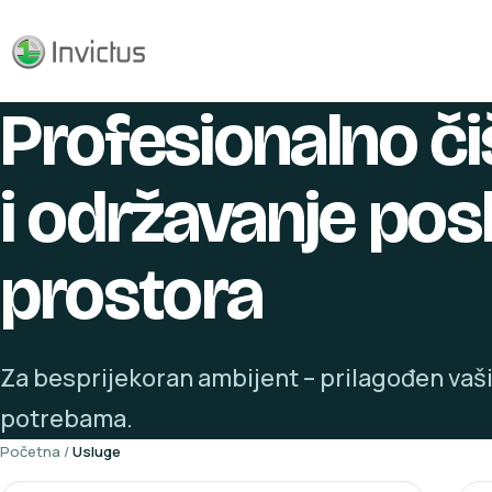
Profesionalno či
i održavanje pos
prostora
Za besprijekoran ambijent – prilagođen va
potrebama.
Početna
/
Usluge