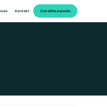
osao
Kontakt
Zatražite ponudu