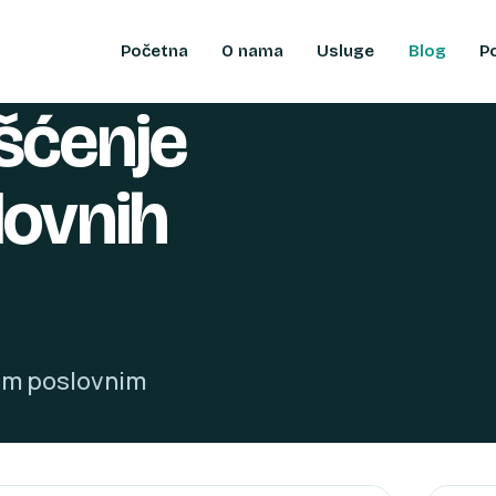
Početna
O nama
Usluge
Blog
P
šćenje
lovnih
šim poslovnim