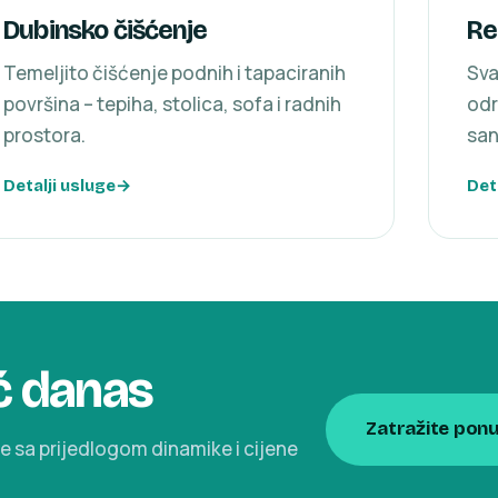
Dubinsko čišćenje
Re
Temeljito čišćenje podnih i tapaciranih
Sva
površina – tepiha, stolica, sofa i radnih
odr
prostora.
san
Detalji usluge
Det
ć danas
Zatražite pon
e sa prijedlogom dinamike i cijene