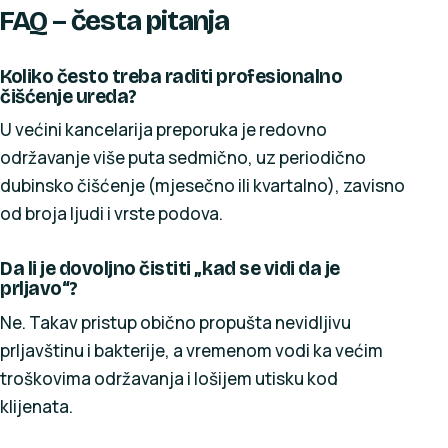
FAQ – česta pitanja
Koliko često treba raditi profesionalno
čišćenje ureda?
U većini kancelarija preporuka je redovno
održavanje više puta sedmično, uz periodično
dubinsko čišćenje (mjesečno ili kvartalno), zavisno
od broja ljudi i vrste podova.
Da li je dovoljno čistiti „kad se vidi da je
prljavo“?
Ne. Takav pristup obično propušta nevidljivu
prljavštinu i bakterije, a vremenom vodi ka većim
troškovima održavanja i lošijem utisku kod
klijenata.