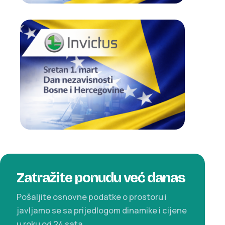
Zatražite ponudu već danas
Pošaljite osnovne podatke o prostoru i
javljamo se sa prijedlogom dinamike i cijene
u roku od 24 sata.